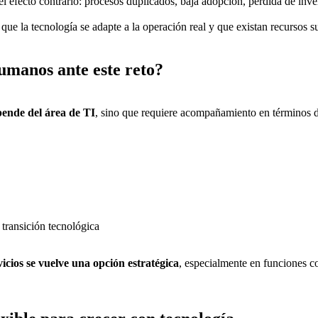
l efecto contrario: procesos duplicados, baja adopción, pérdida de inve
 que la tecnología se adapte a la operación real y que existan recursos 
umanos ante este reto?
pende del área de TI
, sino que requiere acompañamiento en términos 
 transición tecnológica
vicios se vuelve una opción estratégica
, especialmente en funciones c