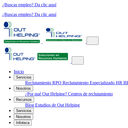
¿Buscas empleo? Da clic aquí
¿Buscas empleo? Da clic aquí
Inicio
Servicios
Reclutamiento
RPO
Reclutamiento Especializado
HR B
Nosotros
¿Por qué Out Helping?
Centros de reclutamiento
Recursos
Blog
Estudios de Out Helping
Servicios
Nosotros
Infoteca