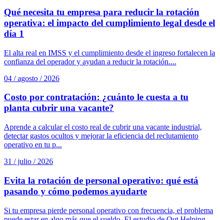
Qué necesita tu empresa para reducir la rotación
operativa: el impacto del cumplimiento legal desde el
día 1
El alta real en IMSS y el cumplimiento desde el ingreso fortalecen la
confianza del operador y ayudan a reducir la rotación....
04 / agosto / 2026
Costo por contratación: ¿cuánto le cuesta a tu
planta cubrir una vacante?
Aprende a calcular el costo real de cubrir una vacante industrial,
detectar gastos ocultos y mejorar la eficiencia del reclutamiento
operativo en tu p...
31 / julio / 2026
Evita la rotación de personal operativo: qué está
pasando y cómo podemos ayudarte
Si tu empresa pierde personal operativo con frecuencia, el problema
puede estar en algo más que el sueldo. El estudio de Out Helping