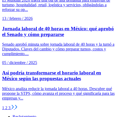
El Mundial 2026 traerá una ola de alta demanda para empresas de
turismo, hospitalidad, retail, logística y servicios, obligándolas a
reforzar su op...
13 / febrero / 2026
Jornada laboral de 40 horas en México: qué aprobó
el Senado y cómo prepararse
Senado aprobó minuta sobre jornada laboral de 40 horas y la turnó a
Diputados. Claves del cambio y cómo preparar turnos, costos y
cumplimiento....
05 / diciembre / 2025
Así podría transformarse el horario laboral en
México según las propuestas actuales
México analiza reducir la jornada laboral a 40 horas. Descubre qué
propone la STPS, cómo avanza el proceso y qué significaría para las
empresas y...
1
2
3
Reclutamiento