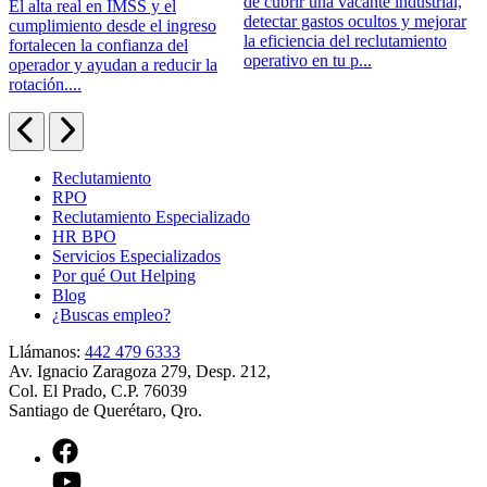
de cubrir una vacante industrial,
o
El alta real en IMSS y el
detectar gastos ocultos y mejorar
p
cumplimiento desde el ingreso
la eficiencia del reclutamiento
q
fortalecen la confianza del
operativo en tu p...
H
operador y ayudan a reducir la
rotación....
Reclutamiento
RPO
Reclutamiento Especializado
HR BPO
Servicios Especializados
Por qué Out Helping
Blog
¿Buscas empleo?
Llámanos:
442 479 6333
Av. Ignacio Zaragoza 279, Desp. 212,
Col. El Prado, C.P. 76039
Santiago de Querétaro, Qro.