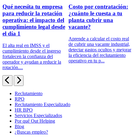
e
Qué necesita tu empresa
Costo por contratación:
para reducir la rotación
¿cuánto le cuesta a tu
operativa: el impacto del
planta cubrir una
cumplimiento legal desde
vacante?
el día 1
Aprende a calcular el costo real
S
d
de cubrir una vacante industrial,
o
El alta real en IMSS y el
detectar gastos ocultos y mejorar
p
cumplimiento desde el ingreso
la eficiencia del reclutamiento
q
fortalecen la confianza del
operativo en tu p...
H
operador y ayudan a reducir la
rotación....
Reclutamiento
RPO
Reclutamiento Especializado
HR BPO
Servicios Especializados
Por qué Out Helping
Blog
¿Buscas empleo?