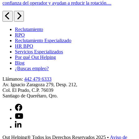
o
confianza del operador y ayudan a reducir la rotación....
Reclutamiento
RPO
Reclutamiento Especializado
HR BPO
Servicios Especializados
Por qué Out Helping
Blog
¿Buscas empleo?
Llámanos:
442 479 6333
Av. Ignacio Zaragoza 279, Desp. 212,
Col. El Prado, C.P. 76039
Santiago de Querétaro, Qro.
Out Helping® Todos los Derechos Reservados 2025
•
Aviso de